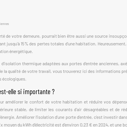
ciennes
rté de votre demeure, pourrait bien être aussi une source insoupçon
tant jusqu’à 15% des pertes totales d’une habitation. Heureusement,
ation énergétique.
d’isolation thermique adaptées aux portes d’entrée anciennes, axé 
la qualité de votre travail, vous trouverez ici des informations pr
s écologiques.
est-elle si importante ?
pour améliorer le confort de votre habitation et réduire vos dép
ieure stable, de limiter les courants d’air désagréables et de ré
ie. Améliorer l’isolation d’une porte d’entrée, c’est investir dans
x moyen du kWh d’électricité est d’environ 0,23 € en 2024, et une bo