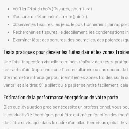
Vérifier l’état du bois (fissures, pourriture).
S’assurer de l’étanchéité au mur (joints).
Observer les fissures, les jeux, le positionnement par rapport
Rechercher les fissures, le décollement, les condensations int
Examiner l’état des serrures, des paumelles, des poignées (qui
Tests pratiques pour déceler les fuites d’air et les zones froide
Une fois l’inspection visuelle terminée, réalisez des tests pratiqu
courants d’air. Approchez une flamme allumée ou une source de fum
thermomètre infrarouge pour identifier les zones froides sur la surf
vantail et à le tirer. Si le billet ou le papier se retire facilement, ce
Estimation de la performance énergétique de votre porte
Bien que l’évaluation précise nécessite un professionnel, vous po
la conductivité thermique, peut être estimé en fonction des matériau
doit être envisagée dans le cadre d’un bilan thermique global de v