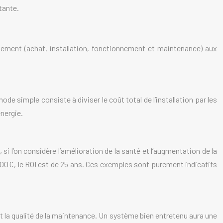
tante.
issement (achat, installation, fonctionnement et maintenance) aux
de simple consiste à diviser le coût total de l’installation par les
énergie.
 l’on considère l’amélioration de la santé et l’augmentation de la
400€, le ROI est de 25 ans. Ces exemples sont purement indicatifs
e, et la qualité de la maintenance. Un système bien entretenu aura une