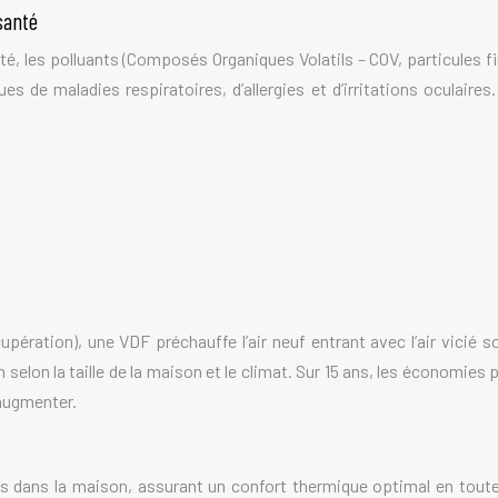
 santé
té, les polluants (Composés Organiques Volatils – COV, particules fin
sques de maladies respiratoires, d’allergies et d’irritations oculair
ération), une VDF préchauffe l’air neuf entrant avec l’air vicié s
selon la taille de la maison et le climat. Sur 15 ans, les économie
 augmenter.
s dans la maison, assurant un confort thermique optimal en toute