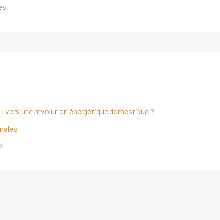
es
 : vers une révolution énergétique domestique ?
inales
24