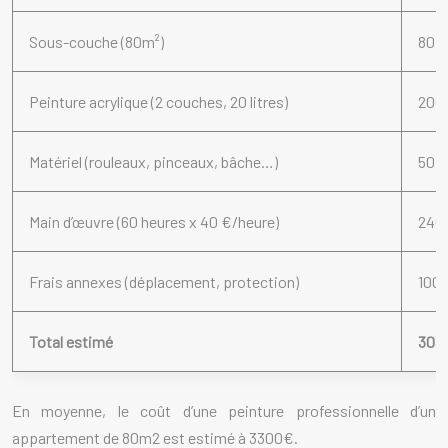
Sous-couche (80m²)
80 –
Peinture acrylique (2 couches, 20 litres)
200 
Matériel (rouleaux, pinceaux, bâche…)
50 –
Main d’œuvre (60 heures x 40 €/heure)
240
Frais annexes (déplacement, protection)
100 
Total estimé
3030
En moyenne, le coût d’une peinture professionnelle d’un
appartement de 80m2 est estimé à 3300€.