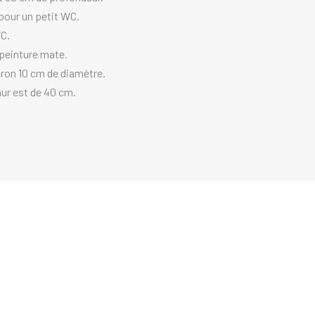
pour un petit WC.
WC.
 peinture mate.
iron 10 cm de diamètre.
mur est de 40 cm.
t