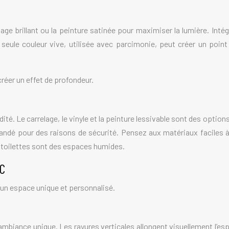
ge brillant ou la peinture satinée pour maximiser la lumière. Inté
seule couleur vive, utilisée avec parcimonie, peut créer un poin
réer un effet de profondeur.
ité. Le carrelage, le vinyle et la peinture lessivable sont des optio
é pour des raisons de sécurité. Pensez aux matériaux faciles à ne
s toilettes sont des espaces humides.
WC
 un espace unique et personnalisé.
 ambiance unique. Les rayures verticales allongent visuellement l’e