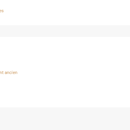
es
nt ancien