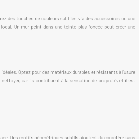
grez des touches de couleurs subtiles via des accessoires ou une
t focal. Un mur peint dans une teinte plus foncée peut créer une
ns idéales. Optez pour des matériaux durables et résistants à l’usure
ttoyer, car ils contribuent à la sensation de propreté, et il est
space. Des motifs géométriques subtils ajoutent du caractère sans