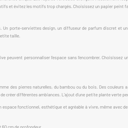
tifs et évitez les motifs trop chargés. Choisissez un papier peint fac
 Un porte-serviettes design, un diffuseur de parfum discret et u
ite taille.
ive peuvent personnaliser l’espace sans l’encombrer. Choisissez un
me des pierres naturelles, du bambou ou du bois. Des couleurs ap
de créer différentes ambiances. L’ajout d’une petite plante verte p
espace fonctionnel, esthétique et agréable à vivre, même avec des 
t 60 cm de profondeur.