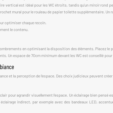
ire vertical est idéal pour les WC étroits, tandis qu’un miroir rond
 crochet mural pour le rouleau de papier toilette supplémentaire. U
ur optimiser chaque recoin.
lement le contenu.
combrements en optimisant la disposition des éléments. Placez le p
ents. Un espace de 70cm minimum devant les WC est conseillé pour u
mbiance
nce et la perception de l’espace. Des choix judicieux peuvent créer 
is clair pour agrandir visuellement l’espace. Un éclairage bien pensé
n éclairage indirect, par exemple avec des bandeaux LED, accentu