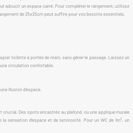
 peut adoucir un espace carré. Pour compléter le rangement, utilisez
n rangement de 25x25cm peut suffire pour vos besoins essentiels.
apier toilette à portée de main, sans gêner le passage. Laissez un
ne circulation confortable.
une illusion d’espace.
 est crucial. Des spots encastrés au plafond, ou une applique murale
e la sensation d’espace et de luminosité. Pour un WC de 1m², un