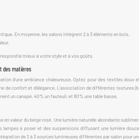
tique. En moyenne, les salons intègrent 2 à 3 éléments en bois.
leur.
espond le mieux à votre style et à vos goûts.
et des matières
éation d’une ambiance chaleureuse. Optez pour des textiles doux et
de confort et d’élégance. L’association de différentes textures (bois,
nnent un canapé, 40% un fauteuil, et 80% une table basse.
mise en valeur du beige rosé. Une lumière naturelle abondante sublime
es lampes à poser et des suspensions diffusant une lumière douce
’intégration de 2 à 3 sources lumineuses différentes par salon pour 