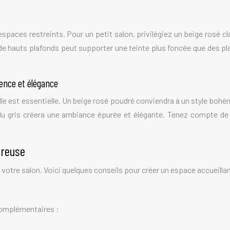
spaces restreints. Pour un petit salon, privilégiez un beige rosé c
 de hauts plafonds peut supporter une teinte plus foncée que des p
rence et élégance
le est essentielle. Un beige rosé poudré conviendra à un style bohè
 du gris créera une ambiance épurée et élégante. Tenez compte de
ureuse
 votre salon. Voici quelques conseils pour créer un espace accueillan
 complémentaires :