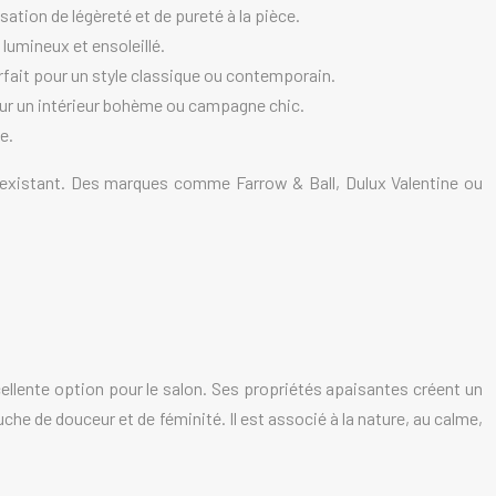
ation de légèreté et de pureté à la pièce.
 lumineux et ensoleillé.
rfait pour un style classique ou contemporain.
pour un intérieur bohème ou campagne chic.
e.
on existant. Des marques comme Farrow & Ball, Dulux Valentine ou
cellente option pour le salon. Ses propriétés apaisantes créent un
che de douceur et de féminité. Il est associé à la nature, au calme,