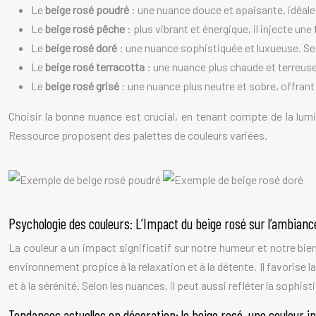
Le
beige rosé poudré
: une nuance douce et apaisante, idéale
Le
beige rosé pêche
: plus vibrant et énergique, il injecte un
Le
beige rosé doré
: une nuance sophistiquée et luxueuse. Se
Le
beige rosé terracotta
: une nuance plus chaude et terreus
Le
beige rosé grisé
: une nuance plus neutre et sobre, offrant
Choisir la bonne nuance est crucial, en tenant compte de la lum
Ressource proposent des palettes de couleurs variées.
Psychologie des couleurs: L’Impact du beige rosé sur l’ambianc
La couleur a un impact significatif sur notre humeur et notre bie
environnement propice à la relaxation et à la détente. Il favorise 
et à la sérénité. Selon les nuances, il peut aussi refléter la sophist
Tendances actuelles en décoration: le beige rosé, une couleur i