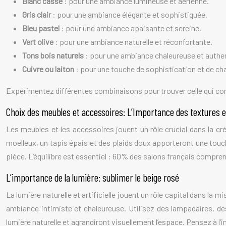
Blanc cassé
: pour une ambiance lumineuse et aérienne.
Gris clair
: pour une ambiance élégante et sophistiquée.
Bleu pastel
: pour une ambiance apaisante et sereine.
Vert olive
: pour une ambiance naturelle et réconfortante.
Tons bois naturels
: pour une ambiance chaleureuse et authen
Cuivre ou laiton
: pour une touche de sophistication et de cha
Expérimentez différentes combinaisons pour trouver celle qui corr
Choix des meubles et accessoires: L’Importance des textures 
Les meubles et les accessoires jouent un rôle crucial dans la cr
moelleux, un tapis épais et des plaids doux apporteront une touche 
pièce. L’équilibre est essentiel : 60% des salons français compre
L’importance de la lumière: sublimer le beige rosé
La lumière naturelle et artificielle jouent un rôle capital dans la 
ambiance intimiste et chaleureuse. Utilisez des lampadaires, d
lumière naturelle et agrandiront visuellement l’espace. Pensez à l