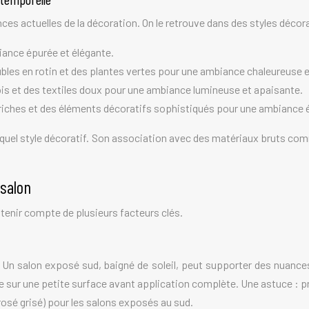
ces actuelles de la décoration. On le retrouve dans des styles décora
biance épurée et élégante.
ubles en rotin et des plantes vertes pour une ambiance chaleureuse e
 bois et des textiles doux pour une ambiance lumineuse et apaisante.
 riches et des éléments décoratifs sophistiqués pour une ambiance é
uel style décoratif. Son association avec des matériaux bruts comme 
 salon
t tenir compte de plusieurs facteurs clés.
ur. Un salon exposé sud, baigné de soleil, peut supporter des nuanc
nture sur une petite surface avant application complète. Une astuce : 
rosé grisé) pour les salons exposés au sud.