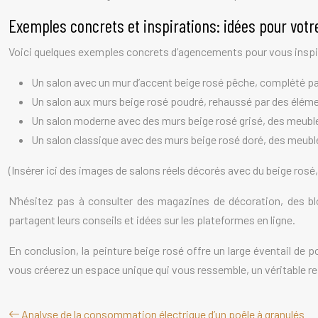
Exemples concrets et inspirations: idées pour votr
Voici quelques exemples concrets d’agencements pour vous inspi
Un salon avec un mur d’accent beige rosé pêche, complété par
Un salon aux murs beige rosé poudré, rehaussé par des élémen
Un salon moderne avec des murs beige rosé grisé, des meuble
Un salon classique avec des murs beige rosé doré, des meuble
(Insérer ici des images de salons réels décorés avec du beige rosé,
N’hésitez pas à consulter des magazines de décoration, des bl
partagent leurs conseils et idées sur les plateformes en ligne.
En conclusion, la peinture beige rosé offre un large éventail de po
vous créerez un espace unique qui vous ressemble, un véritable refu
Analyse de la consommation électrique d’un poêle à granulés