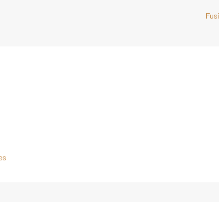
Fusi
t
es