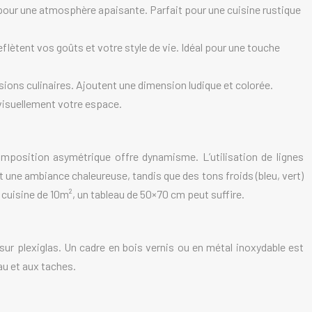
 pour une atmosphère apaisante. Parfait pour une cuisine rustique
flètent vos goûts et votre style de vie. Idéal pour une touche
sions culinaires. Ajoutent une dimension ludique et colorée.
 visuellement votre espace.
mposition asymétrique offre dynamisme. L’utilisation de lignes
nt une ambiance chaleureuse, tandis que des tons froids (bleu, vert)
 cuisine de 10m², un tableau de 50×70 cm peut suffire.
 sur plexiglas. Un cadre en bois vernis ou en métal inoxydable est
au et aux taches.