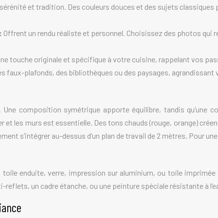
 sérénité et tradition. Des couleurs douces et des sujets classiques
 :
Offrent un rendu réaliste et personnel. Choisissez des photos qui re
e touche originale et spécifique à votre cuisine, rappelant vos pas
des faux-plafonds, des bibliothèques ou des paysages, agrandissant
. Une composition symétrique apporte équilibre, tandis qu’une co
er et les murs est essentielle. Des tons chauds (rouge, orange) crée
ent s’intégrer au-dessus d’un plan de travail de 2 mètres. Pour une
: toile enduite, verre, impression sur aluminium, ou toile imprimée
-reflets, un cadre étanche, ou une peinture spéciale résistante à l’e
biance