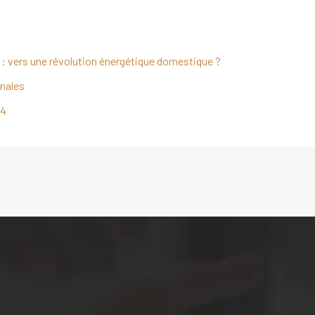
 : vers une révolution énergétique domestique ?
inales
24