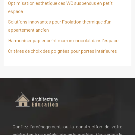
Optimisation esthétique des WC suspendus en petit
espace
Solutions innovantes pour l’isolation thermique d’un
appartement ancien
Harmoniser papier peint marron chocolat dans l’espace
Critères de choix des poignées pour portes intérieures
Confiez l’aménagement ou la construction de votre
habitation à un spécialiste en la matière. Vous aurez le